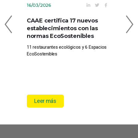
16/03/2026
09
CAAE certifica 17 nuevos
C
establecimientos con las
EN
normas EcoSostenibles
CE
11 restaurantes ecológicos y 6 Espacios
Com
EcoSostenibles
pro
el 
Leer más