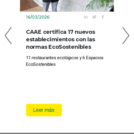
16/03/2026
09
CAAE certifica 17 nuevos
C
establecimientos con las
EN
normas EcoSostenibles
CE
11 restaurantes ecológicos y 6 Espacios
Com
EcoSostenibles
pro
el 
Leer más