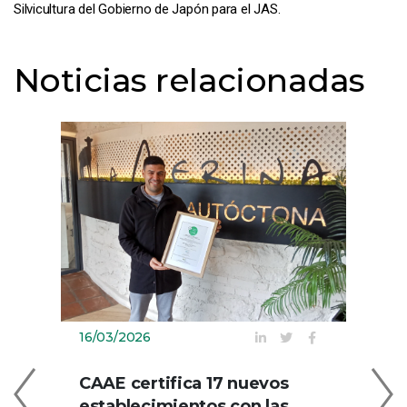
Silvicultura del Gobierno de Japón para el JAS.
Noticias relacionadas
16/03/2026
09
CAAE certifica 17 nuevos
C
establecimientos con las
EN