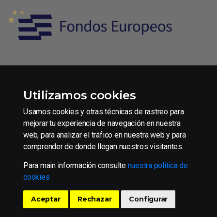
Condiciones generales de contratación
Utilizamos cookies
Aviso legal
Usamos cookies y otras técnicas de rastreo para
Política de Privacidad
mejorar tu experiencia de navegación en nuestra
Política de Cookies
web, para analizar el tráfico en nuestra web y para
comprender de donde llegan nuestros visitantes.
Para main información consulte
nuestra política de
Copyright © 2016 CAAE S.L.U.
cookies
Todos los derechos reservados.
Aceptar
Rechazar
Configurar