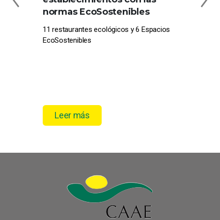
normas EcoSostenibles
CE
11 restaurantes ecológicos y 6 Espacios
Com
EcoSostenibles
pro
el 
Leer más