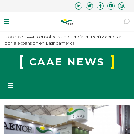
Noticias
/
CAAE consolida su presencia en Perú y apuesta
por la expansión en Latinoamérica
CAAE NEWS