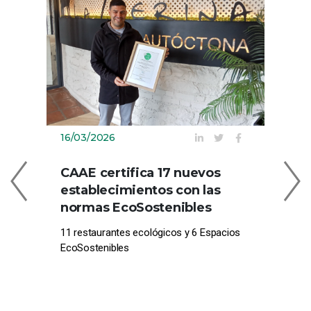
16/03/2026
09
CAAE certifica 17 nuevos
C
establecimientos con las
EN
normas EcoSostenibles
CE
11 restaurantes ecológicos y 6 Espacios
Com
EcoSostenibles
pro
el 