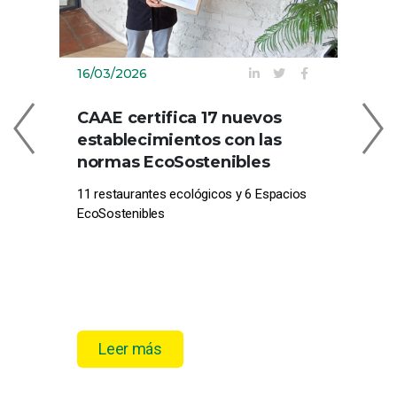
16/03/2026
09
CAAE certifica 17 nuevos
C
establecimientos con las
EN
normas EcoSostenibles
CE
11 restaurantes ecológicos y 6 Espacios
Com
EcoSostenibles
pro
el 
Leer más