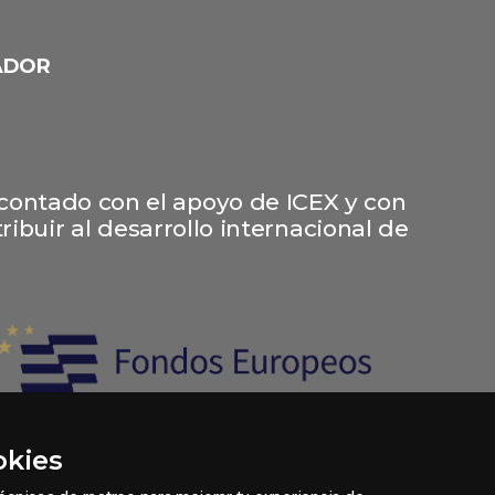
ADOR
 contado con el apoyo de ICEX y con
ibuir al desarrollo internacional de
okies