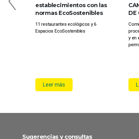
establecimientos con las
CAM
normas EcoSostenibles
DE 
11 restaurantes ecológicos y 6
Comu
Espacios EcoSostenibles
proc
y en 
permi
Leer más
L
Sugerencias y consultas