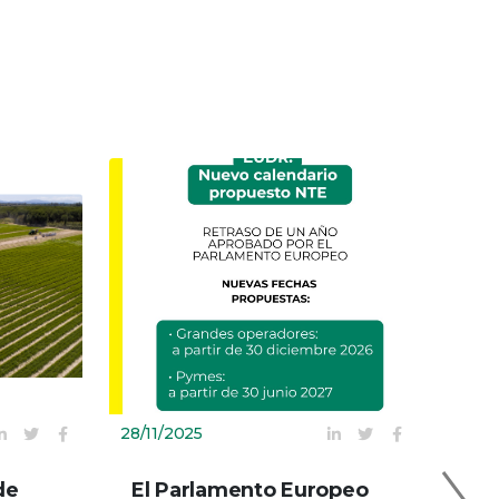
28/11/2025
23/0
de
El Parlamento Europeo
Est