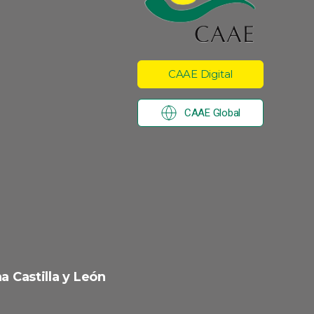
CAAE Digital
CAAE Global
a Castilla y León