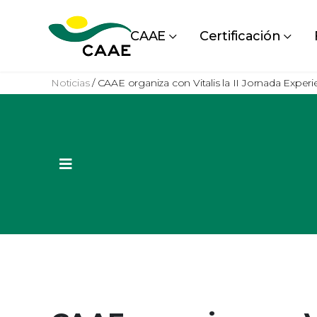
CAAE
Certificación
Noticias
/
CAAE organiza con Vitalis la II Jornada Exper