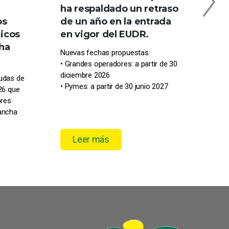
ha respaldado un retraso
est
os
de un año en la entrada
Att
icos
en vigor del EUDR.
MA
cha
Nuevas fechas propuestas:
📍 P
• Grandes operadores: a partir de 30
Este
diciembre 2026
yudas de
pres
• Pymes: a partir de 30 junio 2027
26 que
IFE
ores
Mancha
Leer más