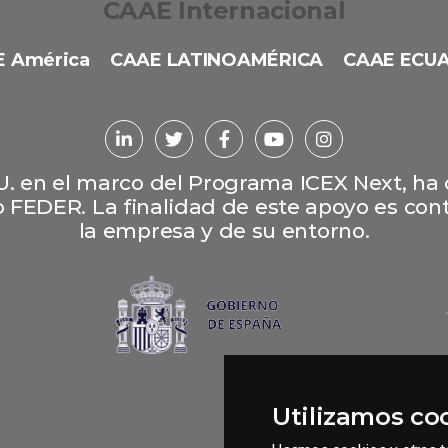
CAAE Internacional
 América
CAAE LATINOAMÉRICA
CAAE ECU
L.U. en el marco del Programa ICEX Next, ha
 FEDER. La finalidad de este apoyo es contr
la empresa y de su entorno.
Utilizamos co