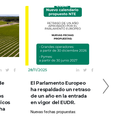
28/11/2025
23/0
de
El Parlamento Europeo
Est
ha respaldado un retraso
est
os
de un año en la entrada
Att
icos
en vigor del EUDR.
MA
cha
Nuevas fechas propuestas:
📍 P