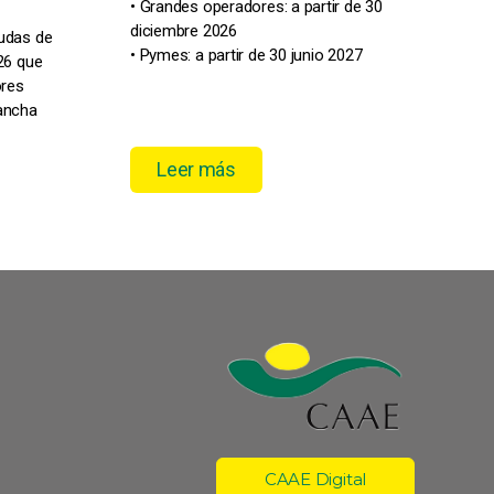
• Grandes operadores: a partir de 30
Este
diciembre 2026
yudas de
pres
• Pymes: a partir de 30 junio 2027
26 que
IFE
ores
Mancha
Leer más
CAAE Digital