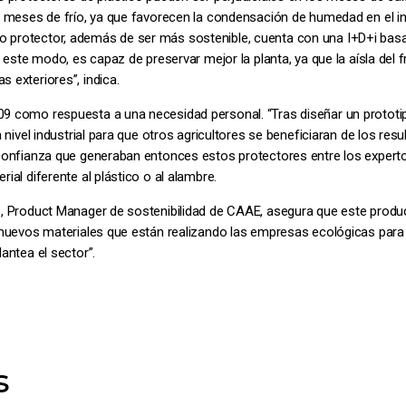
s meses de frío, ya que favorecen la condensación de humedad en el int
 protector, además de ser más sostenible, cuenta con una I+D+i bas
e este modo, es capaz de preservar mejor la planta, ya que la aísla del f
 exteriores”, indica.
9 como respuesta a una necesidad personal. “Tras diseñar un prototi
a nivel industrial para que otros agricultores se beneficiaran de los res
sconfianza que generaban entonces estos protectores entre los experto
ial diferente al plástico o al alambre.
o, Product Manager de sostenibilidad de CAAE, asegura que este produ
n nuevos materiales que están realizando las empresas ecológicas par
antea el sector”.
s