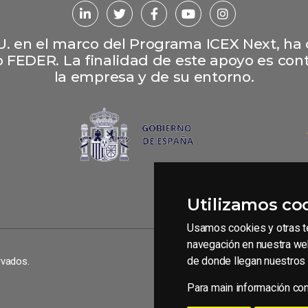
L.U. en el marco del Programa ICEX Next, ha
 FEDER. La finalidad de este apoyo es contr
la empresa y de su entorno.
Utilizamos co
Usamos cookies y otras té
navegación en nuestra web
de donde llegan nuestros 
rvados.
Condiciones generales de 
Para main información co