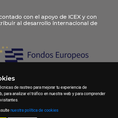
 contado con el apoyo de ICEX y con
ibuir al desarrollo internacional de
okies
cnicas de rastreo para mejorar tu experiencia de
, para analizar el tráfico en nuestra web y para comprender
visitantes.
contratación
Aviso legal
Política de Privacidad
Política de Cookies
nsulte
nuestra política de cookies