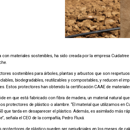
 con materiales sostenibles, ha sido creada por la empresa Cuidatree d
che.
tores sostenibles para árboles, plantas y arbustos que son respetuo
iclables, biodegradables, reutilizables y compostables, y reducen el im
es. Estos protectores han obtenido la certificación CAAE de materiale
ide en que está fabricado con fibra de madera, un material natural qu
cos protectores de plástico o alambre. “El material que utilizamos en 
50 que tarda en desaparecer el plástico. Además, es asimilado más rápi
”, señala el CEO de la compañía, Pedro Fluxá.
s protectores de plástico pueden ser perjudiciales en los meses de cal