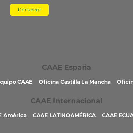
Denunciar
CAAE España
quipo CAAE
Oficina Castilla La Mancha
Oficin
CAAE Internacional
 América
CAAE LATINOAMÉRICA
CAAE ECU