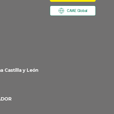
CAAE Global
a Castilla y León
ADOR