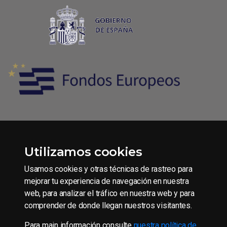
Utilizamos cookies
Condiciones generales de contratación
Aviso legal
Usamos cookies y otras técnicas de rastreo para
Política de Privacidad
mejorar tu experiencia de navegación en nuestra
web, para analizar el tráfico en nuestra web y para
Política de Cookies
comprender de donde llegan nuestros visitantes.
Para main información consulte
nuestra política de