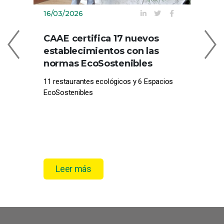
16/03/2026
09
CAAE certifica 17 nuevos
C
establecimientos con las
EN
normas EcoSostenibles
CE
11 restaurantes ecológicos y 6 Espacios
Com
EcoSostenibles
pro
el 
Leer más