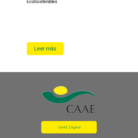
EcoSostenibles
pro
el 
Leer más
CAAE Digital