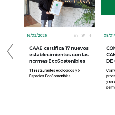
16/03/2026
09/01
CAAE certifica 17 nuevos
CO
establecimientos con las
CAM
normas EcoSostenibles
DE 
11 restaurantes ecológicos y 6
Comu
Espacios EcoSostenibles
proc
y en 
permi