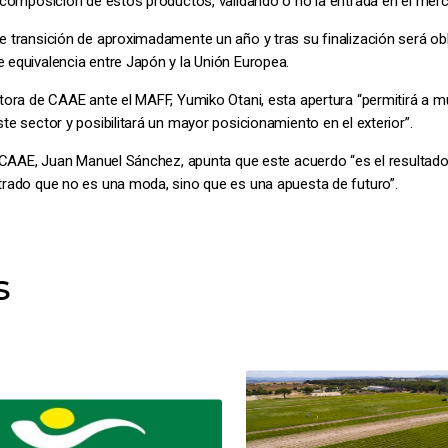
a composición de estos productos, validando o no la entrada en el mer
 transición de aproximadamente un año y tras su finalización será obli
 equivalencia entre Japón y la Unión Europea.
utora de CAAE ante el MAFF, Yumiko Otani, esta apertura “permitirá a 
te sector y posibilitará un mayor posicionamiento en el exterior”.
de CAAE, Juan Manuel Sánchez, apunta que este acuerdo “es el resulta
trado que no es una moda, sino que es una apuesta de futuro”.
s