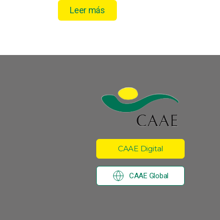
Leer más
CAAE Digital
CAAE Global