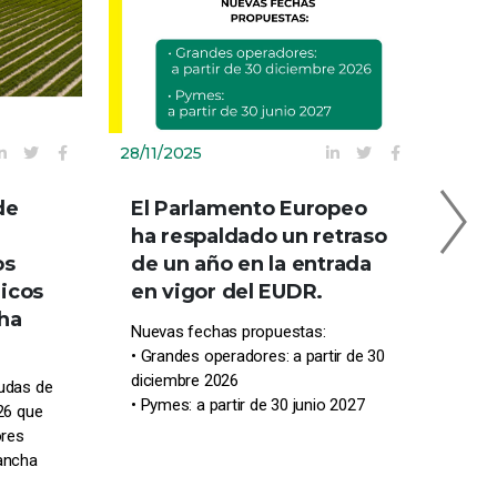
28/11/2025
23/0
de
El Parlamento Europeo
Est
ha respaldado un retraso
est
os
de un año en la entrada
Att
icos
en vigor del EUDR.
MA
cha
Nuevas fechas propuestas:
📍 P
• Grandes operadores: a partir de 30
Este
diciembre 2026
yudas de
pres
• Pymes: a partir de 30 junio 2027
26 que
IFE
ores
Mancha